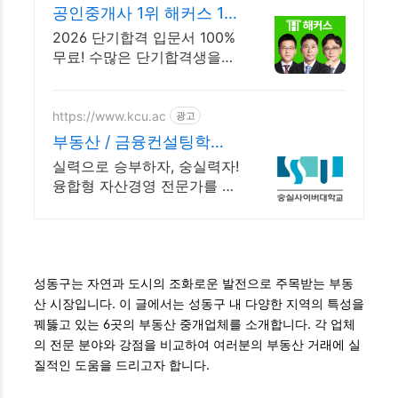
공인중개사 1위 해커스 10
명 중 9명 1년내 합격
2026 단기합격 입문서 100%
무료! 수많은 단기합격생을
만들어낸 기적의 입문서
https://www.kcu.ac
광고
부동산 / 금융컨설팅학과
숭실사이버대 신편입생 모
실력으로 승부하자, 숭실력자!
집중
융합형 자산경영 전문가를 양
성, 미래지향 실무교육! 부동
산/금융컨설팅 관련 자격증을
취득할 수 있는 커리큘럼! 평
생무료수강!
성동구는 자연과 도시의 조화로운 발전으로 주목받는 부동
산 시장입니다. 이 글에서는 성동구 내 다양한 지역의 특성을
꿰뚫고 있는 6곳의 부동산 중개업체를 소개합니다. 각 업체
의 전문 분야와 강점을 비교하여 여러분의 부동산 거래에 실
질적인 도움을 드리고자 합니다.