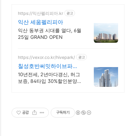
https://익산펠리피아.kr
광고
익산 세움펠리피아
익산 동부권 시대를 열다, 6월
25일 GRAND OPEN
https://vexor.co.kr/hivepark/
광고
칠성호반써밋하이브파크
홍보관 10년 전세임대
10년전세, 2년마다갱신, 허그
보증, 84타입 30%할인분양,
로얄선점 빠르게문의
공감
구독하기